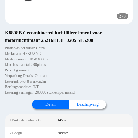
2
/
3
K8808B Gecombineerd luchtfilterelement voor
motorluchtinlaat 2521683 3I- 0205 5I-5208
Plaats van herkomst: China
Merknaam: HEKUANG
Modelnummer: HK-K8808B
Min. bestelaantal: 500pieces
Prijs: Agreement
Verpakking Details: Op maat
Levertijd: 5 tot 8 werkdagen
Betalingscondities: T/T
Levering vermogen: 200000 stukken per maand
Detail
Beschrijving
1Buitendeursdiameter:
145mm
2Hoogte:
305mm