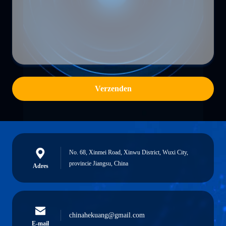
Verzenden
No. 68, Xinmei Road, Xinwu District, Wuxi City,
provincie Jiangsu, China
Adres
chinahekuang@gmail.com
E-mail