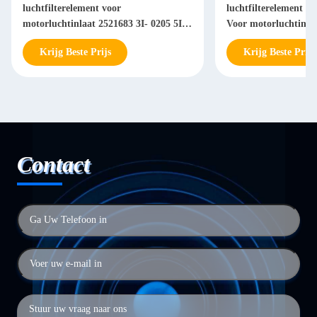
luchtfilterelement voor
luchtfilterelement 4
motorluchtinlaat 2521683 3I- 0205 5I-
Voor motorluchtinla
5208
Krijg Beste Prijs
Krijg Beste Prijs
Contact