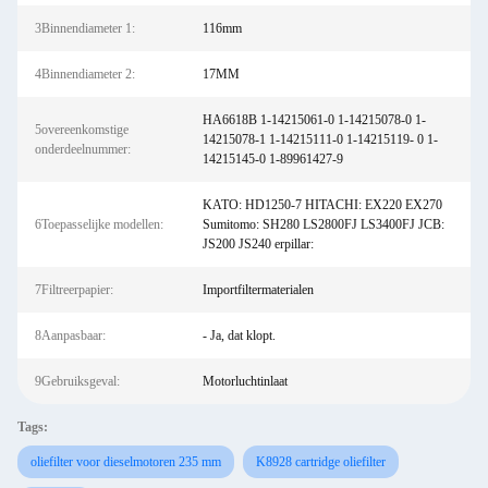
3Binnendiameter 1:
116mm
4Binnendiameter 2:
17MM
HA6618B 1-14215061-0 1-14215078-0 1-
5overeenkomstige
14215078-1 1-14215111-0 1-14215119- 0 1-
onderdeelnummer:
14215145-0 1-89961427-9
KATO: HD1250-7 HITACHI: EX220 EX270
6Toepasselijke modellen:
Sumitomo: SH280 LS2800FJ LS3400FJ JCB:
JS200 JS240 erpillar:
7Filtreerpapier:
Importfiltermaterialen
8Aanpasbaar:
- Ja, dat klopt.
9Gebruiksgeval:
Motorluchtinlaat
Tags:
oliefilter voor dieselmotoren 235 mm
K8928 cartridge oliefilter