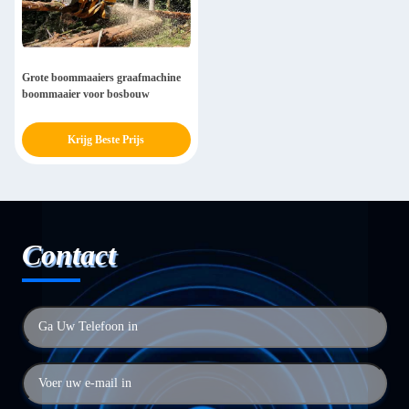
Grote boommaaiers graafmachine
boommaaier voor bosbouw
Krijg Beste Prijs
Contact