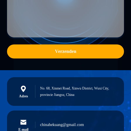
Verzenden
No. 68, Xinmei Road, Xinwu District, Wuxi City,
provincie Jiangsu, China
Adres
chinahekuang@gmail.com
E-mail