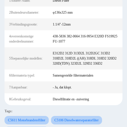
1Andere Naam:
Diesel Filter
2Buitendeursdiameter:
φ136x325 mm
3Verbindingsgrootte:
1.1/4"-12mm
4overeenkomstige
438-5836 382-0664 316-9954 E320D FS19925
onderdeelnummer:
FU-1077
E312D2 312D 313D2L 312D2GC 313D2
5Toepasselijke modellen:
318D2L 318D2L ((AH) 318DL 318D2 320D2
320D(TDN) 323D2L 329D2 336D2
6filtermateria typel:
Samengestelde filtermaterialen
7Aanpasbaar:
- Ja, dat klopt.
8Gebruiksgeval:
Dieselfiltratie en -zuivering
Tags:
C5611 Motorbrandstoffilter
C5106 Dieselwaterseparatorfilter