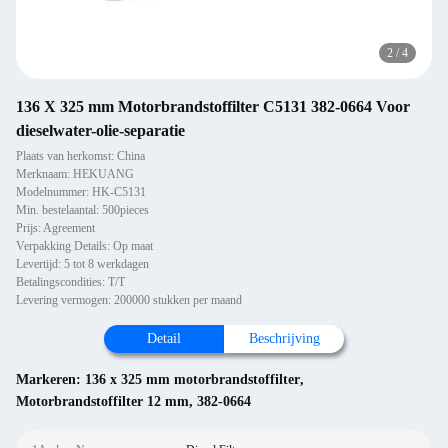
2
/
4
136 X 325 mm Motorbrandstoffilter C5131 382-0664 Voor
dieselwater-olie-separatie
Plaats van herkomst: China
Merknaam: HEKUANG
Modelnummer: HK-C5131
Min. bestelaantal: 500pieces
Prijs: Agreement
Verpakking Details: Op maat
Levertijd: 5 tot 8 werkdagen
Betalingscondities: T/T
Levering vermogen: 200000 stukken per maand
Detail
Beschrijving
Markeren:
136 x 325 mm motorbrandstoffilter
,
Motorbrandstoffilter 12 mm
,
382-0664