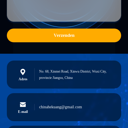
Verzenden
No. 68, Xinmei Road, Xinwu District, Wuxi City,
provincie Jiangsu, China
Adres
chinahekuang@gmail.com
E-mail