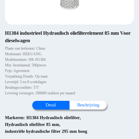
H1384 industrieel Hydraulisch oliefilterelement 85 mm Voor
dieselwagen
Plaats van herkomst: China
Merknaam: HEKUANG
Modelnummer: HK-H1384
Min. bestelaantal: 500pieces
Prijs: Agreement
Verpakking Details: Op maat
Levertijd: 5 tot 8 werkdagen
Betalingscondities: T/T
Levering vermogen: 200000 stukken per maand
Detail
Beschrijving
Markeren:
H1384 Hydraulisch oliefilter
,
Hydraulisch oliefilter 85 mm
,
industriële hydraulische filter 295 mm hoog