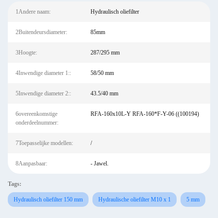
1Andere naam:
Hydraulisch oliefilter
2Buitendeursdiameter:
85mm
3Hoogte:
287/295 mm
4Inwendige diameter 1::
58/50 mm
5Inwendige diameter 2::
43.5/40 mm
6overeenkomstige
RFA-160x10L-Y RFA-160*F-Y-06 ((100194)
onderdeelnummer:
7Toepasselijke modellen:
/
8Aanpasbaar:
- Jawel.
Tags:
Hydraulisch oliefilter 150 mm
Hydraulische oliefilter M10 x 1
5 mm