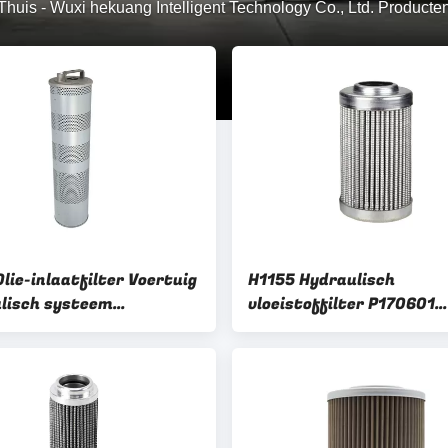
Thuis
-
Wuxi hekuang Intelligent Technology Co., Ltd. Producte
lie-inlaatfilter Voertuig
H1155 Hydraulisch
lisch systeem
vloeistoffilter P170601
260080 65B0064 EF-
V3.0508-09Y 53C0710 Vo
2 100426 2270450 Voor
graafmachine XE360 XE
XG815 XG822
XE220 XE150