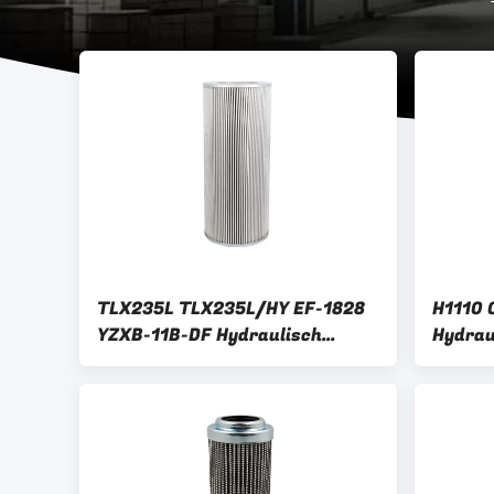
TLX235L TLX235L/HY EF-1828
H1110 O
YZXB-11B-DF Hydraulisch
Hydrau
oliefilter H1109 Voor YC85-8
99804
YC135-8 YC150
058EF1
XGMA 