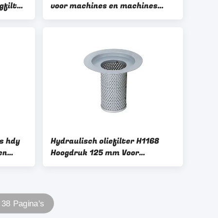
gfilter
voor machines en machines
Dieselvoertuigen
s hdy
Hydraulisch oliefilter H1168
en
Hoogdruk 125 mm Voor
dieselvoertuigen Hydraulisch
systeem
 38 Pagina's