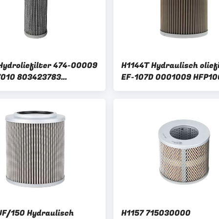
Hydroliefilter 474-00009
H1144T Hydraulisch olief
7010 803423783
EF-107D 0001009 HFP10
012 Hydraulische
voor W60 WE60 XGMA X
iveringsapparaat voor
XG808
 YC360-8
F/150 Hydraulisch
H1157 715030000