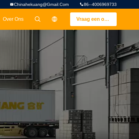
Chinahekuang@gmail.com
86--4006969733
Over Ons
Vraag een offerte aan
描述
描述