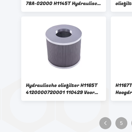
78A-02000 H1145T Hydraulisch
oliefi
oliefilter voor XGMA XG821
SC485 
XG822 Sumitomo SH120 HW24
Hydraulische oliefilter H1165T
H1167T
4120000720001 110429 Voor
Hoogdr
het hydraulische systeem van
Reinig
een dieselwagen
Graaf
5