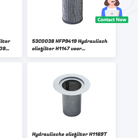
ilter
53C0038 HFP9419 Hydraulisch
09
oliefilter H1147 voor
G806
dieselvoertuigen Hydraulisch
systeem LIUGONG CLG906
CLG907 CLG908
Hydraulische oliefilter H1169T