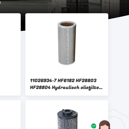
n
11026934-7 HF6182 HF28803
HF28804 Hydraulisch oliefilter
or
H1156 Voor dieselvoertuigen
280
Hydraulisch systeem KATO
HD1023