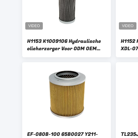
H1153 K1009106 Hydraulische
H1152 
olieherzorger Voor ODM OEM
XDL-0
bouwmachines hyd systeem
803183
oliezu
Yuchai
EF-080B-100 65B0027 Y211-
TL235J