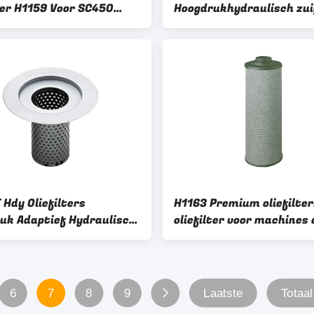
lter H1159 Voor SC450
Hoogdrukhydraulisch zui
Graafmachine
ODM OEM cartridge Hyd
oliefilter voor SC70
 Hdy Oliefilters
H1163 Premium oliefilter
uk Adaptief Hydraulisch
oliefilter voor machines 
ingssysteem
apparatuur
machine
6
7
8
9
Laatste
Totaal