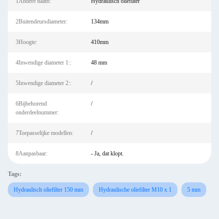
1Andere naam:
Hydraulisch oliefilter
2Buitendeursdiameter:
134mm
3Hoogte:
410mm
4Inwendige diameter 1::
48 mm
5Inwendige diameter 2::
/
6Bijbehorend
/
onderdeelnummer:
7Toepasselijke modellen:
/
8Aanpasbaar:
- Ja, dat klopt.
Tags:
Hydraulisch oliefilter 150 mm
Hydraulische oliefilter M10 x 1
5 mm