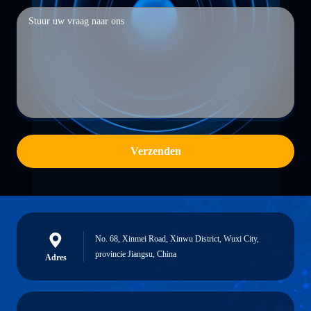
Verzenden
No. 68, Xinmei Road, Xinwu District, Wuxi City,
provincie Jiangsu, China
Adres