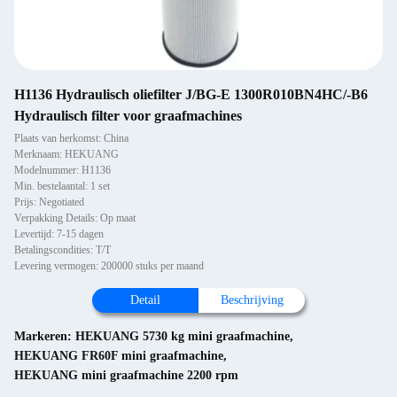
H1136 Hydraulisch oliefilter J/BG-E 1300R010BN4HC/-B6
Hydraulisch filter voor graafmachines
Plaats van herkomst: China
Merknaam: HEKUANG
Modelnummer: H1136
Min. bestelaantal: 1 set
Prijs: Negotiated
Verpakking Details: Op maat
Levertijd: 7-15 dagen
Betalingscondities: T/T
Levering vermogen: 200000 stuks per maand
Detail
Beschrijving
Markeren:
HEKUANG 5730 kg mini graafmachine
,
HEKUANG FR60F mini graafmachine
,
HEKUANG mini graafmachine 2200 rpm