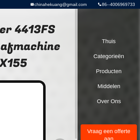
chinahekuang@gmail.com
86--4006969733
ter 4413FS
raafmachine
Thuis
Categorieën
KX155
Producten
Middelen
Over Ons
Vraag een offerte
aan