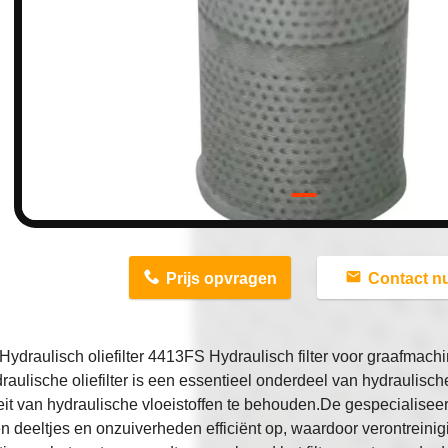
n
Prijs opvragen
Contact n
ydraulisch oliefilter 4413FS Hydraulisch filter voor graafma
raulische oliefilter is een essentieel onderdeel van hydraulisc
teit van hydraulische vloeistoffen te behouden.De gespecialisee
 deeltjes en onzuiverheden efficiënt op, waardoor verontreini