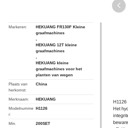
butto
Markeren
HEKUANG FR130F Kleine
graafmachines
,
HEKUANG 12T kleine
graafmachines
,
HEKUANG kleine
graafmachines voor het
planten van wegen
Plaats van
China
herkomst
Merknaam
HEKUANG
H1126 H
Modelnumme
H1126
Het hyd
r
integri
bewaren
Min.
200SET