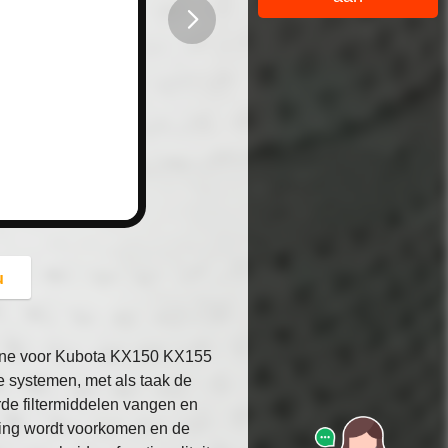
button
u
chine voor Kubota KX150 KX155
he systemen, met als taak de
rde filtermiddelen vangen en
ging wordt voorkomen en de