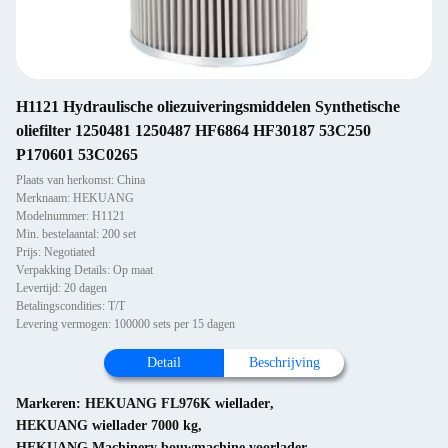
H1121 Hydraulische oliezuiveringsmiddelen Synthetische
oliefilter 1250481 1250487 HF6864 HF30187 53C250
P170601 53C0265
Plaats van herkomst: China
Merknaam: HEKUANG
Modelnummer: H1121
Min. bestelaantal: 200 set
Prijs: Negotiated
Verpakking Details: Op maat
Levertijd: 20 dagen
Betalingscondities: T/T
Levering vermogen: 100000 sets per 15 dagen
Detail
Beschrijving
Markeren:
HEKUANG FL976K wiellader
,
HEKUANG wiellader 7000 kg
,
HEKUANG Machinery bouwmachine voorlader