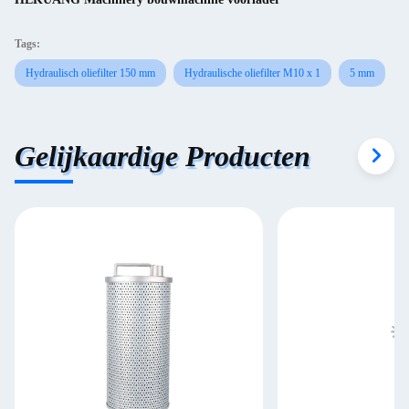
Tags:
Hydraulisch oliefilter 150 mm
Hydraulische oliefilter M10 x 1
5 mm
Gelijkaardige Producten