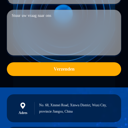
Verzenden
No. 68, Xinmei Road, Xinwu District, Wuxi City,
provincie Jiangsu, China
Adres