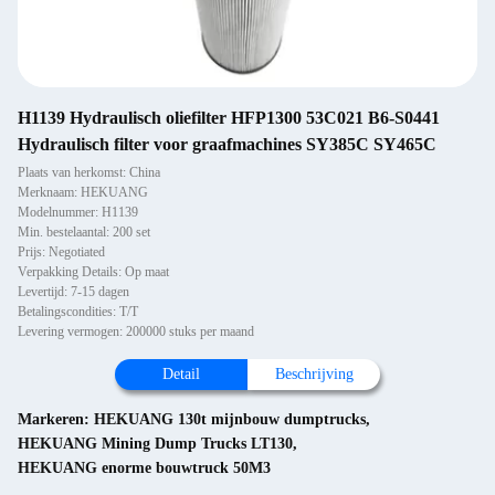
H1139 Hydraulisch oliefilter HFP1300 53C021 B6-S0441
Hydraulisch filter voor graafmachines SY385C SY465C
Plaats van herkomst: China
Merknaam: HEKUANG
Modelnummer: H1139
Min. bestelaantal: 200 set
Prijs: Negotiated
Verpakking Details: Op maat
Levertijd: 7-15 dagen
Betalingscondities: T/T
Levering vermogen: 200000 stuks per maand
Detail
Beschrijving
Markeren:
HEKUANG 130t mijnbouw dumptrucks
,
HEKUANG Mining Dump Trucks LT130
,
HEKUANG enorme bouwtruck 50M3