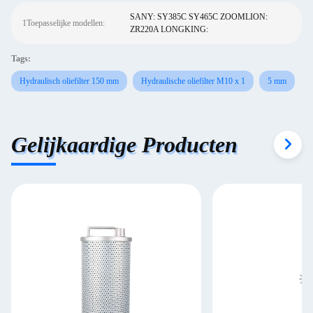
SANY: SY385C SY465C ZOOMLION:
1Toepasselijke modellen:
ZR220A LONGKING:
Tags:
Hydraulisch oliefilter 150 mm
Hydraulische oliefilter M10 x 1
5 mm
Gelijkaardige Producten