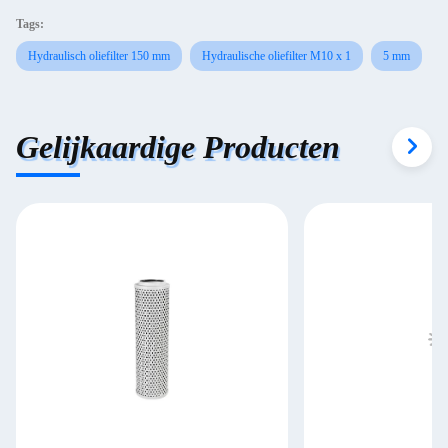
Tags:
Hydraulisch oliefilter 150 mm
Hydraulische oliefilter M10 x 1
5 mm
Gelijkaardige Producten