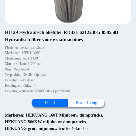
H1129 Hydraulisch oliefilter RD431-62122 885-0505501
Hydraulisch filter voor graafmachines
Plaats van herkomst: China
Merknaam: HEKUANG
Modelnummer: H1129
Min. bestelaantal: 200 set
Prijs: Negotiated
Verpakking Details: Op maat
Levertijd: 7-15 dagen
Betalingscondities: T/T
Levering vermogen: 200000 stuks per maand
Detail
Beschrijving
Markeren:
HEKUANG 160T Mijnbouw dumptrucks
,
HEKUANG 566KW mijnbouw dumptrucks
,
HEKUANG grote mijnbouw trucks 40km / h