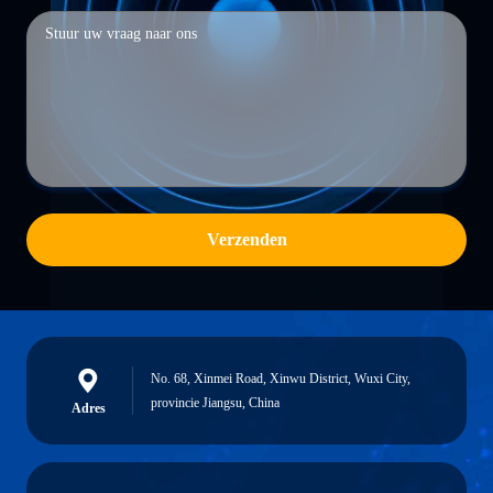
Verzenden
No. 68, Xinmei Road, Xinwu District, Wuxi City,
provincie Jiangsu, China
Adres