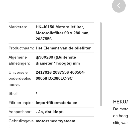
butto
Markeren
HK-J6150 Motoroliefilter
,
Motoroliefilter 90 x 280 mm
,
2037556
Productnaam
Het Element van de oliefilter
Algemene
ф90X280 ((Buitenste
afmetingen
diameter * hoogte) mm
Universele
2417016 2037556 400504-
onderdeelnu
00058 DX380LC-9C
mmer
Shell
/
HEKUAN
Filtreerpapier
Importfiltermaterialen
De moto
Aanpasbaar
- Ja, dat klopt.
en hoogw
Gebruiksgeva
motorsmeersysteem
slib, wa
l