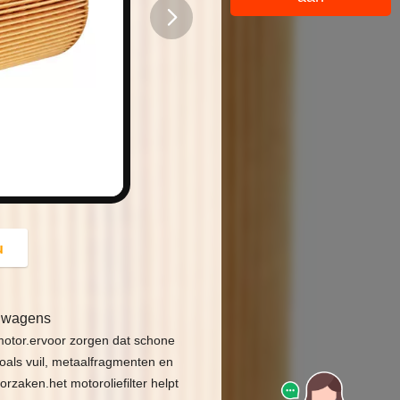
button
u
elwagens
motor.ervoor zorgen dat schone
zoals vuil, metaalfragmenten en
rzaken.het motoroliefilter helpt