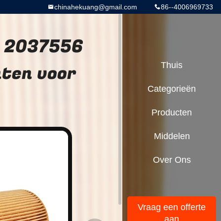
chinahekuang@gmail.com
86--4006969733
r 2037556
nten voor
Thuis
Categorieën
Producten
Middelen
Over Ons
Vraag een offerte
aan