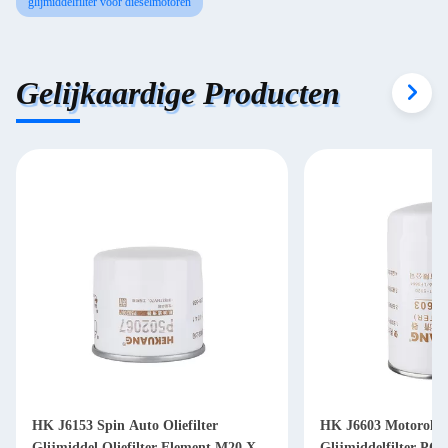
glijmiddelfilter voor dieselmotoren
Gelijkaardige Producten
HK J6153 Spin Auto Oliefilter
HK J6603 Motorolief
Glijmiddel Oliefilter Element M20 X
Glijmiddelfilter PC2