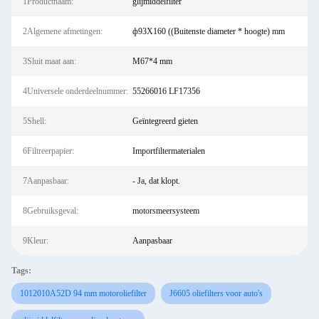
1Productnaam:
glijmiddelfilter
2Algemene afmetingen:
ф93X160 ((Buitenste diameter * hoogte) mm
3Sluit maat aan:
M67*4 mm
4Universele onderdeelnummer:
55266016 LF17356
5Shell:
Geïntegreerd gieten
6Filtreerpapier:
Importfiltermaterialen
7Aanpasbaar:
- Ja, dat klopt.
8Gebruiksgeval:
motorsmeersysteem
9Kleur:
Aanpasbaar
Tags:
1012010A52D 94 mm motoroliefilter
J6605 oliefilters voor auto's