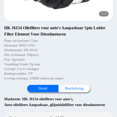
2
/
5
HK J6154 Oliefilters voor auto's Aanpasbaar Spin Lubbe
Filter Element Voor Dieselmotoren
Plaats van herkomst: China
Merknaam: HEKUANG
Modelnummer: HK-J6154
Min. bestelaantal: 500pieces
Prijs: Agreement
Verpakking Details: Op maat
Levertijd: 5 tot 8 werkdagen
Betalingscondities: T/T
Levering vermogen: 200000 stukken per maand
Detail
Beschrijving
Markeren:
HK J6154 oliefilters voor auto's
,
Auto-oliefilters Aanpasbaar
,
glijmiddelfilter voor dieselmotoren