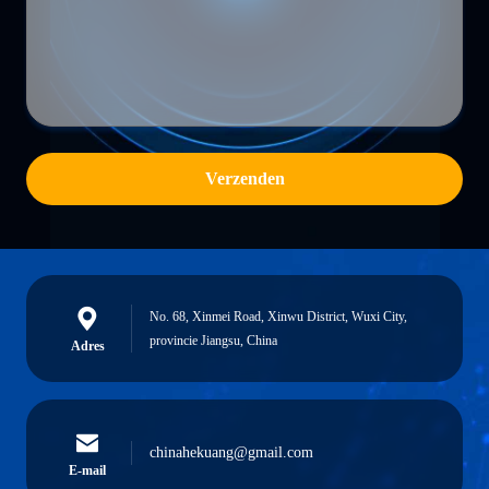
Verzenden
No. 68, Xinmei Road, Xinwu District, Wuxi City,
provincie Jiangsu, China
Adres
chinahekuang@gmail.com
E-mail