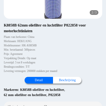
2
/
3
K8858B 62mm oliefilter en luchtfilter P822858 voor
motorluchtinlaten
Plaats van herkomst: China
Merknaam: HEKUANG
Modelnummer: HK-K8858B
Min. bestelaantal: 500pieces
Prijs: Agreement
Verpakking Details: Op maat
Levertijd: 5 tot 8 werkdagen
Betalingscondities: T/T
Levering vermogen: 200000 stukken per maand
Detail
Beschrijving
Markeren:
K8858B oliefilter en luchtfilter
,
62 mm oliefilter en luchtfilter
,
P822858