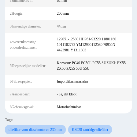
1Buitendeurs 1:
62 mm
2Hoogte:
266 mm
3Inwendige diameter:
44mm
129051-12530 HH951-93220 11801160
4overeenkomstige
1911102772 YM12905112530 70955N
onderdeelnummer:
4423981 Y1311803
Komatsu: PC40 PC50L PC55 SUZUKI: EX55
5Toepasselijke modellen:
ZX50 ZX55 50U 55U
6Filtreerpapier:
Importfiltermaterialen
7Aanpasbaar:
- Ja, dat klopt.
8Gebruiksgeval:
Motorluchtinlaat
Tags:
oliefilter voor dieselmotoren 235 mm
K8928 cartridge oliefilter