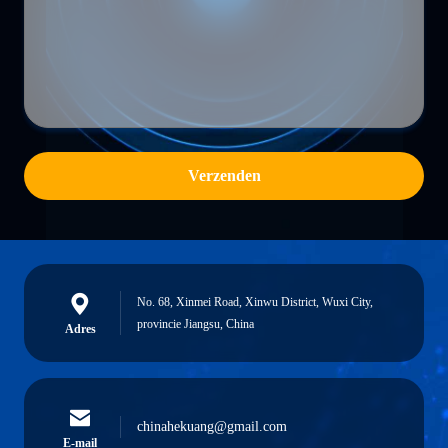
Verzenden
No. 68, Xinmei Road, Xinwu District, Wuxi City,
provincie Jiangsu, China
Adres
chinahekuang@gmail.com
E-mail