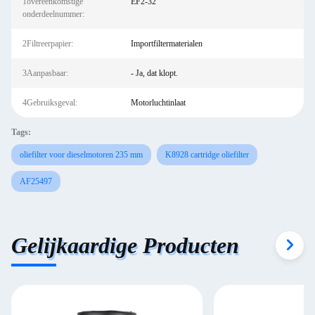
1overeenkomstige
EF2-32
onderdeelnummer:
2Filtreerpapier:
Importfiltermaterialen
3Aanpasbaar:
- Ja, dat klopt.
4Gebruiksgeval:
Motorluchtinlaat
Tags:
oliefilter voor dieselmotoren 235 mm
K8928 cartridge oliefilter
AF25497
Gelijkaardige Producten