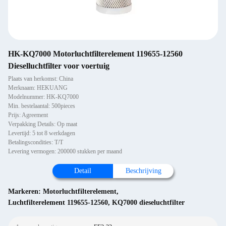
HK-KQ7000 Motorluchtfilterelement 119655-12560
Dieselluchtfilter voor voertuig
Plaats van herkomst: China
Merknaam: HEKUANG
Modelnummer: HK-KQ7000
Min. bestelaantal: 500pieces
Prijs: Agreement
Verpakking Details: Op maat
Levertijd: 5 tot 8 werkdagen
Betalingscondities: T/T
Levering vermogen: 200000 stukken per maand
Detail
Beschrijving
Markeren:
Motorluchtfilterelement
,
Luchtfilterelement 119655-12560
,
KQ7000 dieseluchtfilter