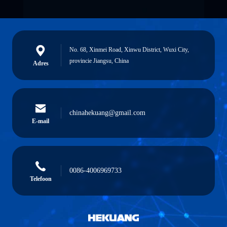
No. 68, Xinmei Road, Xinwu District, Wuxi City,
provincie Jiangsu, China
Adres
chinahekuang@gmail.com
E-mail
0086-4006969733
Telefoon