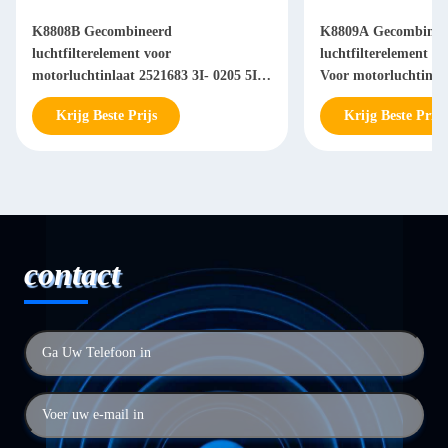
K8808B Gecombineerd
K8809A Gecombinee
luchtfilterelement voor
luchtfilterelement 4
motorluchtinlaat 2521683 3I- 0205 5I-
Voor motorluchtinla
5208
Krijg Beste Prijs
Krijg Beste Prijs
contact