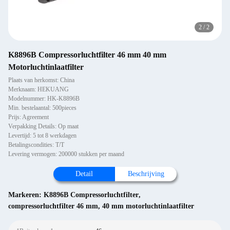
2
/
2
K8896B Compressorluchtfilter 46 mm 40 mm
Motorluchtinlaatfilter
Plaats van herkomst: China
Merknaam: HEKUANG
Modelnummer: HK-K8896B
Min. bestelaantal: 500pieces
Prijs: Agreement
Verpakking Details: Op maat
Levertijd: 5 tot 8 werkdagen
Betalingscondities: T/T
Levering vermogen: 200000 stukken per maand
Detail
Beschrijving
Markeren:
K8896B Compressorluchtfilter
,
compressorluchtfilter 46 mm
,
40 mm motorluchtinlaatfilter