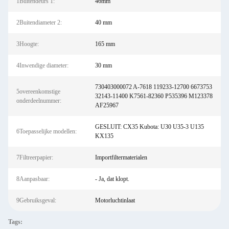
1Buitendeurs 1:
46mm
2Buitendiameter 2:
40 mm
3Hoogte:
165 mm
4Inwendige diameter:
30 mm
730403000072 A-7618 119233-12700 6673753
5overeenkomstige
32143-11400 K7561-82360 P535396 M123378
onderdeelnummer:
AF25967
GESLUIT: CX35 Kubota: U30 U35-3 U135
6Toepasselijke modellen:
KX135
7Filtreerpapier:
Importfiltermaterialen
8Aanpasbaar:
- Ja, dat klopt.
9Gebruiksgeval:
Motorluchtinlaat
Tags: