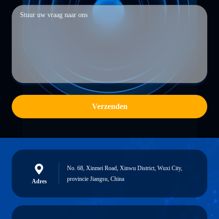
Verzenden
No. 68, Xinmei Road, Xinwu District, Wuxi City,
provincie Jiangsu, China
Adres