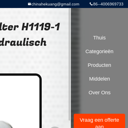
chinahekuang@gmail.com
86--4006969733
lter H1119-1
draulisch
Thuis
Categorieën
Producten
Middelen
Over Ons
Vraag een offerte
aan