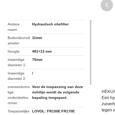
butto
Andere
Hydraulisch oliefilter
naam
Buitendeursdi
11mm
ameter
Hoogte
481+13 mm
Inwendige
75mm
diameter 1
Inwendige
/
diameter 2
overeenkoms
Voor de toepassing van deze
HEKUAN
tige
richtlijn wordt de volgende
onderdeelnu
bepaling toegepast:
Een hyd
mmer
zuiverh
tegen v
Toepasselijke
LOVOL: FR150E FR170E