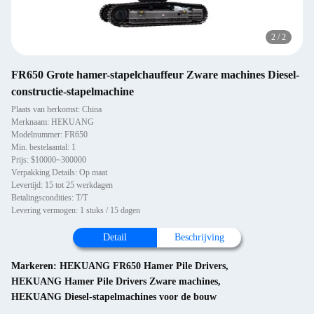
2
/
2
FR650 Grote hamer-stapelchauffeur Zware machines Diesel-
constructie-stapelmachine
Plaats van herkomst: China
Merknaam: HEKUANG
Modelnummer: FR650
Min. bestelaantal: 1
Prijs: $10000~300000
Verpakking Details: Op maat
Levertijd: 15 tot 25 werkdagen
Betalingscondities: T/T
Levering vermogen: 1 stuks / 15 dagen
Detail
Beschrijving
Markeren:
HEKUANG FR650 Hamer Pile Drivers
,
HEKUANG Hamer Pile Drivers Zware machines
,
HEKUANG Diesel-stapelmachines voor de bouw