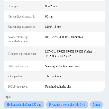
3Hoogte:
95/92 mm
4Inwendige diameter 1::
90 mm
5Inwendige diameter 2::
M10*1,5 mm
6overeenkomstige
RF31-52A040000A0 8900507301
onderdeelnummer:
LOVOL: FR60E FR65E FR80E Yuchai:
7Toepasselijke modellen:
YC230 YC240 YC220
8filtermateria typel:
Samengestelde filtermaterialen
9Aanpasbaar:
- Ja, dat klopt.
10Gebruiksgeval:
Filterhydraulische olie
Tags:
Hydraulisch oliefilter 150 mm
Hydraulische oliefilter M10 x 1
5 mm