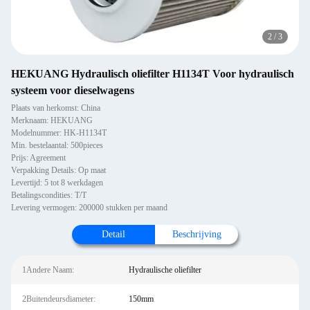
2
/
3
HEKUANG Hydraulisch oliefilter H1134T Voor hydraulisch
systeem voor dieselwagens
Plaats van herkomst: China
Merknaam: HEKUANG
Modelnummer: HK-H1134T
Min. bestelaantal: 500pieces
Prijs: Agreement
Verpakking Details: Op maat
Levertijd: 5 tot 8 werkdagen
Betalingscondities: T/T
Levering vermogen: 200000 stukken per maand
Detail
Beschrijving
1Andere Naam:
Hydraulische oliefilter
2Buitendeursdiameter:
150mm