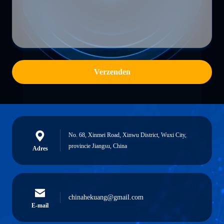
Verzenden
No. 68, Xinmei Road, Xinwu District, Wuxi City,
provincie Jiangsu, China
Adres
chinahekuang@gmail.com
E-mail