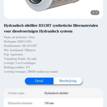
2
/
2
Hydraulisch oliefilter H1138T synthetische filtermaterialen
voor dieselvoertuigen Hydraulisch systeem
Plaats van herkomst: China
Merknaam: HEKUANG
Modelnummer: HK-H1138T
Min. bestelaantal: 500pieces
Prijs: Agreement
Verpakking Details: Op maat
Levertijd: 5 tot 8 werkdagen
Betalingscondities: T/T
Levering vermogen: 200000 stukken per maand
Detail
Beschrijving
1Andere naam:
Hydraulisch oliefilter
2Buitendeursdiameter:
150 mm