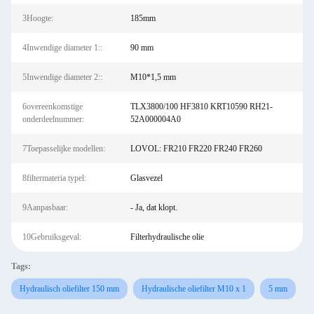
3Hoogte:
185mm
4Inwendige diameter 1::
90 mm
5Inwendige diameter 2::
M10*1,5 mm
6overeenkomstige
TLX3800/100 HF3810 KRT10590 RH21-
onderdeelnummer:
52A000004A0
7Toepasselijke modellen:
LOVOL: FR210 FR220 FR240 FR260
8filtermateria typel:
Glasvezel
9Aanpasbaar:
- Ja, dat klopt.
10Gebruiksgeval:
Filterhydraulische olie
Tags:
Hydraulisch oliefilter 150 mm
Hydraulische oliefilter M10 x 1
5 mm