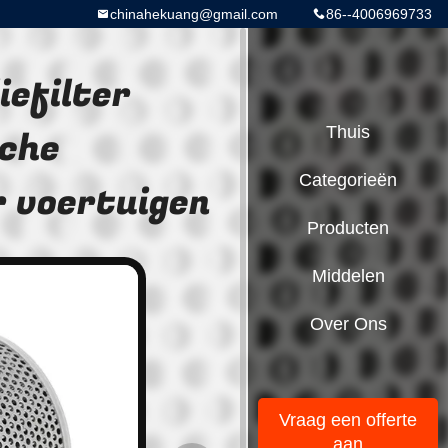
chinahekuang@gmail.com
86--4006969733
efilter
che
Thuis
Categorieën
r voertuigen
Producten
Middelen
Over Ons
Vraag een offerte
aan