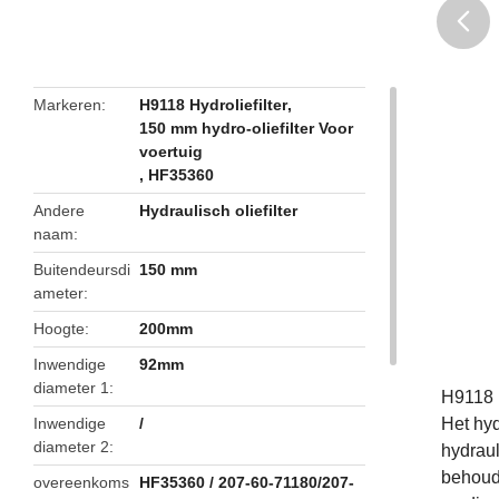
butto
Markeren
H9118 Hydroliefilter
,
150 mm hydro-oliefilter Voor
voertuig
,
HF35360
Andere
Hydraulisch oliefilter
naam
Buitendeursdi
150 mm
ameter
Hoogte
200mm
Inwendige
92mm
diameter 1
H9118 
Inwendige
/
Het hyd
diameter 2
hydraul
behoude
overeenkoms
HF35360 / 207-60-71180/207-