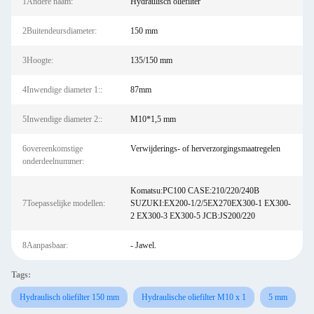
1Andere naam:
Hydraulisch oliefilter
2Buitendeursdiameter:
150 mm
3Hoogte:
135/150 mm
4Inwendige diameter 1::
87mm
5Inwendige diameter 2::
M10*1,5 mm
6overeenkomstige
Verwijderings- of herverzorgingsmaatregelen
onderdeelnummer:
Komatsu:PC100 CASE:210/220/240B
7Toepasselijke modellen:
SUZUKI:EX200-1/2/5EX270EX300-1 EX300-
2 EX300-3 EX300-5 JCB:JS200/220
8Aanpasbaar:
- Jawel.
Tags:
Hydraulisch oliefilter 150 mm
Hydraulische oliefilter M10 x 1
5 mm