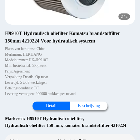
2
/
2
H9910T Hydraulisch oliefilter Komatsu brandstoffilter
150mm 4210224 Voor hydraulisch systeem
Plaats van herkomst: China
Merknaam: HEKUANG
Modelnummer: HK-H9910T
Min. bestelaantal: 500pieces
Prijs: Agreement
Verpakking Details: Op maat
Levertijd: 5 tot 8 werkdagen
Betalingscondities: T/T
Levering vermogen: 200000 stukken per maand
Detail
Beschrijving
Markeren:
H9910T Hydraulisch oliefilter
,
Hydraulisch oliefilter 150 mm
,
komatsu brandstoffilter 4210224