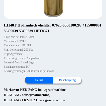
H1148T Hydraulisch oliefilter 07620-0000100287 4155000001
53C0039 53C0239 HFT8371
Plaats van herkomst: China
Merknaam: LOVOL
Modelnummer: H1148T
Min. bestelaantal: 200 Set
Prijs: Agreement
Verpakking Details: Aanpasbaar
Levertijd: 5 tot 8 werkdagen
Betalingscondities: T/T
Levering vermogen: 200000 stuks per maand
Detail
Beschrijving
Markeren:
HEKUANG bouwgraafmachine
,
HEKUANG bouwgraafmachine
,
HEKUANG FR220E2 Grote graafmachine