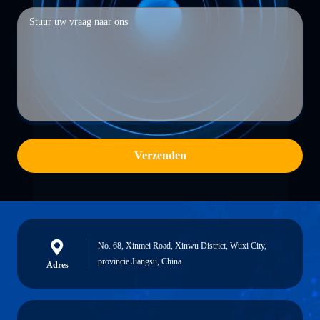
Verzenden
No. 68, Xinmei Road, Xinwu District, Wuxi City,
provincie Jiangsu, China
Adres