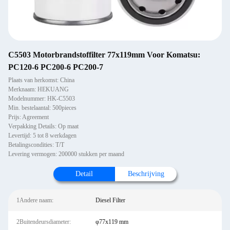
C5503 Motorbrandstoffilter 77x119mm Voor Komatsu:
PC120-6 PC200-6 PC200-7
Plaats van herkomst: China
Merknaam: HEKUANG
Modelnummer: HK-C5503
Min. bestelaantal: 500pieces
Prijs: Agreement
Verpakking Details: Op maat
Levertijd: 5 tot 8 werkdagen
Betalingscondities: T/T
Levering vermogen: 200000 stukken per maand
Detail
Beschrijving
1Andere naam:
Diesel Filter
2Buitendeursdiameter:
φ77x119 mm