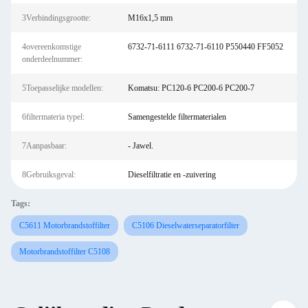
3Verbindingsgrootte:
M16x1,5 mm
4overeenkomstige
6732-71-6111 6732-71-6110 P550440 FF5052
onderdeelnummer:
5Toepasselijke modellen:
Komatsu: PC120-6 PC200-6 PC200-7
6filtermateria typel:
Samengestelde filtermaterialen
7Aanpasbaar:
- Jawel.
8Gebruiksgeval:
Dieselfiltratie en -zuivering
Tags:
C5611 Motorbrandstoffilter
C5106 Dieselwaterseparatorfilter
Motorbrandstoffilter C5108