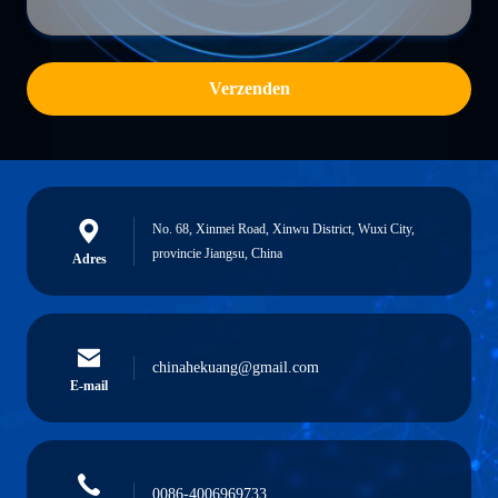
Verzenden
No. 68, Xinmei Road, Xinwu District, Wuxi City,
provincie Jiangsu, China
Adres
chinahekuang@gmail.com
E-mail
0086-4006969733