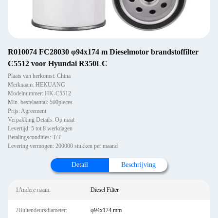
R010074 FC28030 φ94x174 m Dieselmotor brandstoffilter
C5512 voor Hyundai R350LC
Plaats van herkomst: China
Merknaam: HEKUANG
Modelnummer: HK-C5512
Min. bestelaantal: 500pieces
Prijs: Agreement
Verpakking Details: Op maat
Levertijd: 5 tot 8 werkdagen
Betalingscondities: T/T
Levering vermogen: 200000 stukken per maand
Detail
Beschrijving
1Andere naam:
Diesel Filter
2Buitendeursdiameter:
φ94x174 mm