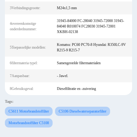
3Verbindingsgrootte:
M24x1,5 mm
31945-84000 FC-28040 31945-72000 31945-
4overeenkomstige
84040 R010074 FC28030 31945-72001
onderdeelnummer:
XKBH-02138
Komatsu: PC60 PC70-8 Hyundai: R350LC-9V
5Toepasselijke modellen:
R215-9 R215-7
6filtermateria typel:
Samengestelde filtermaterialen
7Aanpasbaar:
- Jawel.
8Gebruiksgeval:
Dieselfiltratie en -zuivering
Tags:
C5611 Motorbrandstoffilter
C5106 Dieselwaterseparatorfilter
Motorbrandstoffilter C5108