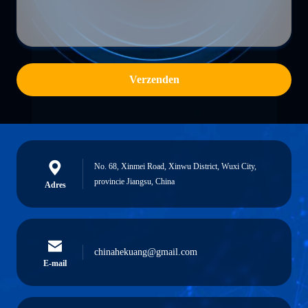
Verzenden
No. 68, Xinmei Road, Xinwu District, Wuxi City,
provincie Jiangsu, China
Adres
chinahekuang@gmail.com
E-mail