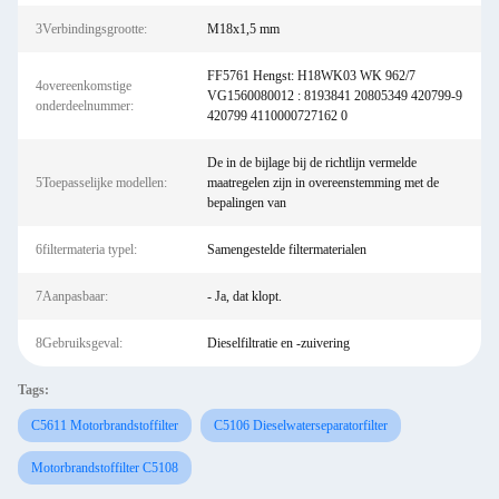
3Verbindingsgrootte:
M18x1,5 mm
FF5761 Hengst: H18WK03 WK 962/7
4overeenkomstige
VG1560080012 : 8193841 20805349 420799-9
onderdeelnummer:
420799 4110000727162 0
De in de bijlage bij de richtlijn vermelde
5Toepasselijke modellen:
maatregelen zijn in overeenstemming met de
bepalingen van
6filtermateria typel:
Samengestelde filtermaterialen
7Aanpasbaar:
- Ja, dat klopt.
8Gebruiksgeval:
Dieselfiltratie en -zuivering
Tags:
C5611 Motorbrandstoffilter
C5106 Dieselwaterseparatorfilter
Motorbrandstoffilter C5108