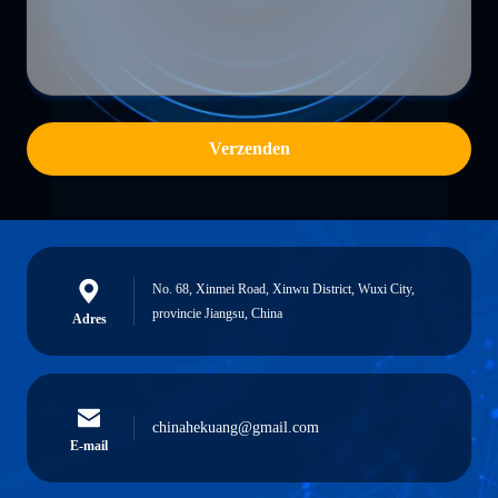
Verzenden
No. 68, Xinmei Road, Xinwu District, Wuxi City,
provincie Jiangsu, China
Adres
chinahekuang@gmail.com
E-mail