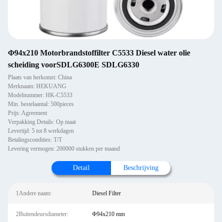
Φ94x210 Motorbrandstoffilter C5533 Diesel water olie
scheiding voorSDLG6300E SDLG6330
Plaats van herkomst: China
Merknaam: HEKUANG
Modelnummer: HK-C5533
Min. bestelaantal: 500pieces
Prijs: Agreement
Verpakking Details: Op maat
Levertijd: 5 tot 8 werkdagen
Betalingscondities: T/T
Levering vermogen: 200000 stukken per maand
Detail
Beschrijving
1Andere naam:
Diesel Filter
2Buitendeursdiameter:
Φ94x210 mm