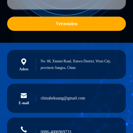
Verzenden
No. 68, Xinmei Road, Xinwu District, Wuxi City,
provincie Jiangsu, China
Adres
chinahekuang@gmail.com
E-mail
0086-4006969733