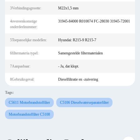
3Verbindingsgrootte:
M22x1,5 mm
4overeenkomstige
31945-84000 R010074 FC-28030 31945-72001
onderdeelnummer:
5Toepasselijke modellen:
Hyundai: R215-9 R215-7
6filtermateria typel:
Samengestelde filtermaterialen
7Aanpasbaar:
- Ja, dat klopt.
8Gebruiksgeval:
Dieselfiltratie en -zuivering
Tags:
C5611 Motorbrandstoffilter
C5106 Dieselwaterseparatorfilter
Motorbrandstoffilter C5108