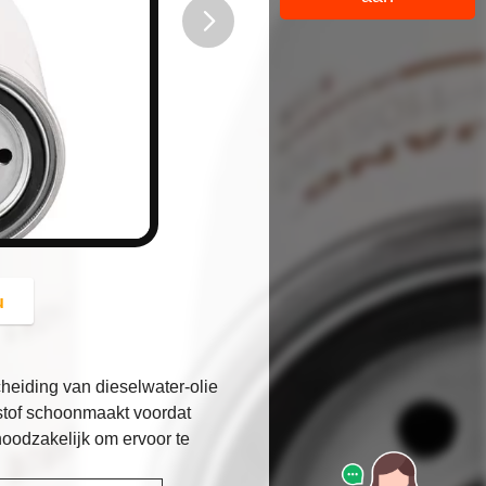
button
u
eiding van dieselwater-olie
dstof schoonmaakt voordat
oodzakelijk om ervoor te