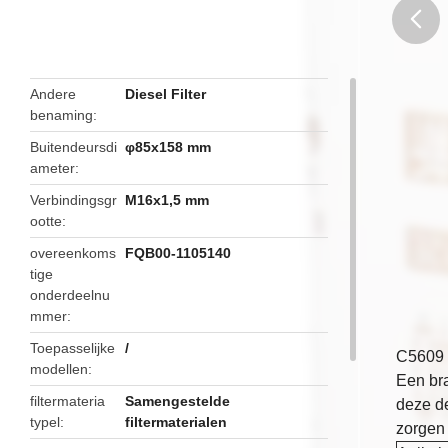
butto
Andere
Diesel Filter
benaming
Buitendeursdi
φ85x158 mm
ameter
Verbindingsgr
M16x1,5 mm
ootte
overeenkoms
FQB00-1105140
tige
onderdeelnu
mmer
Toepasselijke
/
C5609 
modellen
Een bra
filtermateria
Samengestelde
deze d
typel
filtermaterialen
zorgen 