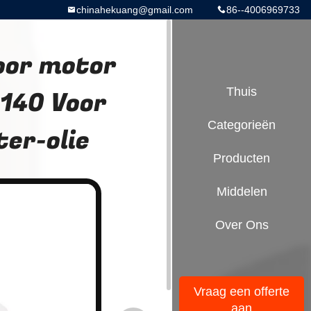
chinahekuang@gmail.com
86--4006969733
oor motor
140 Voor
Thuis
Categorieën
ter-olie
Producten
Middelen
Over Ons
Vraag een offerte
aan