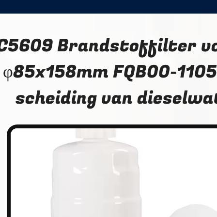
C5609 Brandstoffilter v
φ85x158mm FQB00-1105
scheiding van dieselwa