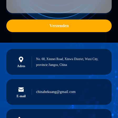
Verzenden
No. 68, Xinmei Road, Xinwu District, Wuxi City,
provincie Jiangsu, China
Adres
chinahekuang@gmail.com
E-mail