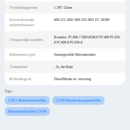
3Verbindingsgrootte:
1.3/8"-12mm
4overeenkomstige
600-311-3841 600-319-3841 FC-56300
onderdeelnummer:
Komatsu: PC400-7 DBAK0633 PC400 PC450-
5Toepasselijke modellen:
8 PC400-8 PC450-8
6filtermateria typel:
Samengestelde filtermaterialen
7Aanpasbaar:
- Ja, dat klopt.
8Gebruiksgeval:
Dieselfiltratie en -zuivering
Tags:
C5611 Motorbrandstoffilter
C5106 Dieselwaterseparatorfilter
Motorbrandstoffilter C5108