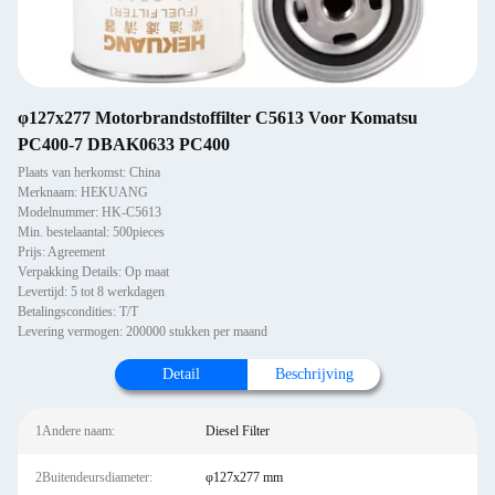
φ127x277 Motorbrandstoffilter C5613 Voor Komatsu
PC400-7 DBAK0633 PC400
Plaats van herkomst: China
Merknaam: HEKUANG
Modelnummer: HK-C5613
Min. bestelaantal: 500pieces
Prijs: Agreement
Verpakking Details: Op maat
Levertijd: 5 tot 8 werkdagen
Betalingscondities: T/T
Levering vermogen: 200000 stukken per maand
Detail
Beschrijving
1Andere naam:
Diesel Filter
2Buitendeursdiameter:
φ127x277 mm