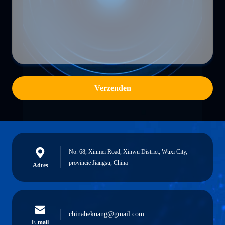
Verzenden
No. 68, Xinmei Road, Xinwu District, Wuxi City,
provincie Jiangsu, China
Adres
chinahekuang@gmail.com
E-mail