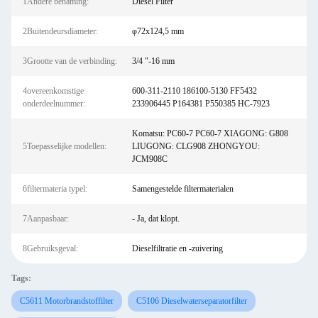
1Andere benaming:
Diesel Filter
2Buitendeursdiameter:
φ72x124,5 mm
3Grootte van de verbinding:
3/4 "-16 mm
4overeenkomstige
600-311-2110 186100-5130 FF5432
onderdeelnummer:
233906445 P164381 P550385 HC-7923
Komatsu: PC60-7 PC60-7 XIAGONG: G808
5Toepasselijke modellen:
LIUGONG: CLG908 ZHONGYOU:
JCM908C
6filtermateria typel:
Samengestelde filtermaterialen
7Aanpasbaar:
- Ja, dat klopt.
8Gebruiksgeval:
Dieselfiltratie en -zuivering
Tags:
C5611 Motorbrandstoffilter
C5106 Dieselwaterseparatorfilter