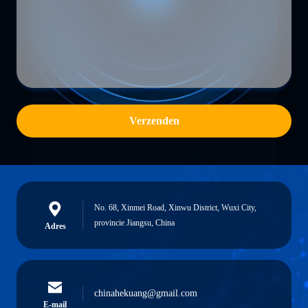
Verzenden
No. 68, Xinmei Road, Xinwu District, Wuxi City,
provincie Jiangsu, China
Adres
chinahekuang@gmail.com
E-mail