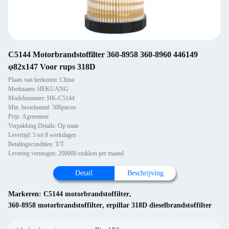
C5144 Motorbrandstoffilter 360-8958 360-8960 446149
φ82x147 Voor rups 318D
Plaats van herkomst: China
Merknaam: HEKUANG
Modelnummer: HK-C5144
Min. bestelaantal: 500pieces
Prijs: Agreement
Verpakking Details: Op maat
Levertijd: 5 tot 8 werkdagen
Betalingscondities: T/T
Levering vermogen: 200000 stukken per maand
Detail
Beschrijving
Markeren:
C5144 motorbrandstoffilter
,
360-8958 motorbrandstoffilter
,
erpillar 318D dieselbrandstoffilter