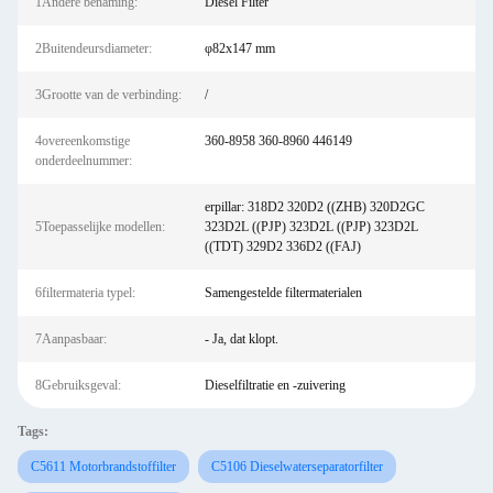
1Andere benaming:
Diesel Filter
2Buitendeursdiameter:
φ82x147 mm
3Grootte van de verbinding:
/
4overeenkomstige
360-8958 360-8960 446149
onderdeelnummer:
erpillar: 318D2 320D2 ((ZHB) 320D2GC
5Toepasselijke modellen:
323D2L ((PJP) 323D2L ((PJP) 323D2L
((TDT) 329D2 336D2 ((FAJ)
6filtermateria typel:
Samengestelde filtermaterialen
7Aanpasbaar:
- Ja, dat klopt.
8Gebruiksgeval:
Dieselfiltratie en -zuivering
Tags:
C5611 Motorbrandstoffilter
C5106 Dieselwaterseparatorfilter