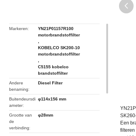
butto
Markeren
YN21P01157R100
motorbrandstoffilter
,
KOBELCO SK200-10
motorbrandstoffilter
,
C5155 kobelco
brandstoffilter
Andere
Diesel Filter
benaming
Buitendeursdi
φ114x156 mm
ameter
YN21P0
Grootte van
φ28mm
SK260
de
Een bra
verbinding
filtere