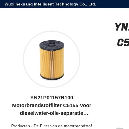
Wuxi hekuang Intelligent Technology Co., Ltd.
YN
C5
YN21P01157R100
Motorbrandstoffilter C5155 Voor
dieselwater-olie-separatie
KOBELCO SK200-10 SK260-10
Producten
-
De Filter van de motorbrandstof