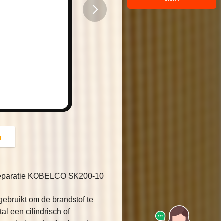
button
u
-separatie KOBELCO SK200-10
gebruikt om de brandstof te
al een cilindrisch of