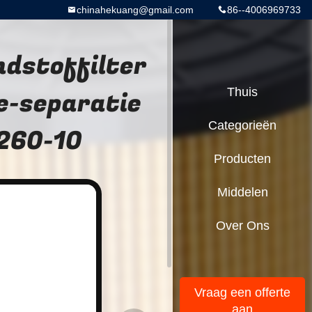
chinahekuang@gmail.com
86--4006969733
dstoffilter
e-separatie
Thuis
Categorieën
260-10
Producten
Middelen
Over Ons
Vraag een offerte
aan