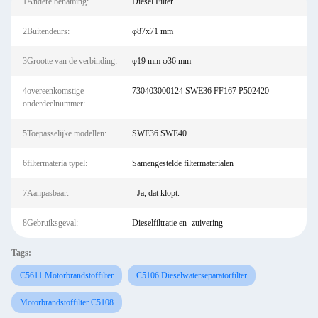
1Andere benaming:
Diesel Filter
2Buitendeurs:
φ87x71 mm
3Grootte van de verbinding:
φ19 mm φ36 mm
4overeenkomstige
730403000124 SWE36 FF167 P502420
onderdeelnummer:
5Toepasselijke modellen:
SWE36 SWE40
6filtermateria typel:
Samengestelde filtermaterialen
7Aanpasbaar:
- Ja, dat klopt.
8Gebruiksgeval:
Dieselfiltratie en -zuivering
Tags:
C5611 Motorbrandstoffilter
C5106 Dieselwaterseparatorfilter
Motorbrandstoffilter C5108