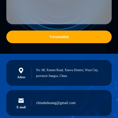
Verzenden
No. 68, Xinmei Road, Xinwu District, Wuxi City,
provincie Jiangsu, China
Adres
chinahekuang@gmail.com
E-mail