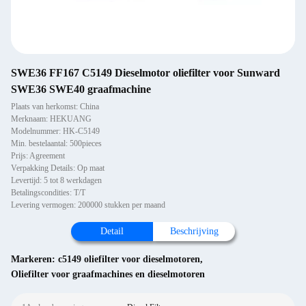
SWE36 FF167 C5149 Dieselmotor oliefilter voor Sunward
SWE36 SWE40 graafmachine
Plaats van herkomst: China
Merknaam: HEKUANG
Modelnummer: HK-C5149
Min. bestelaantal: 500pieces
Prijs: Agreement
Verpakking Details: Op maat
Levertijd: 5 tot 8 werkdagen
Betalingscondities: T/T
Levering vermogen: 200000 stukken per maand
Detail
Beschrijving
Markeren:
c5149 oliefilter voor dieselmotoren
,
Oliefilter voor graafmachines en dieselmotoren