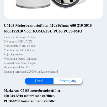
C5163 Motorbrandstoffilter 110x161mm 600-319-5910
6003195910 Voor KOMATSU PC60 PC70-8MO
Plaats van herkomst: China
Merknaam: HEKUANG
Modelnummer: HK-C5163
Min. bestelaantal: 500pieces
Prijs: Agreement
Verpakking Details: Op maat
Levertijd: 5 tot 8 werkdagen
Betalingscondities: T/T
Levering vermogen: 200000 stukken per maand
Detail
Beschrijving
Markeren:
C5163 motorbrandstoffilter
,
600-319-5910 motorbrandstoffilter
,
PC70-8MO komatsu brandstoffilter