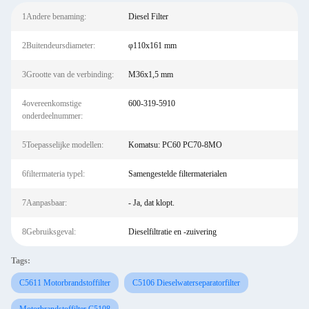
1Andere benaming:
Diesel Filter
2Buitendeursdiameter:
φ110x161 mm
3Grootte van de verbinding:
M36x1,5 mm
4overeenkomstige
600-319-5910
onderdeelnummer:
5Toepasselijke modellen:
Komatsu: PC60 PC70-8MO
6filtermateria typel:
Samengestelde filtermaterialen
7Aanpasbaar:
- Ja, dat klopt.
8Gebruiksgeval:
Dieselfiltratie en -zuivering
Tags:
C5611 Motorbrandstoffilter
C5106 Dieselwaterseparatorfilter