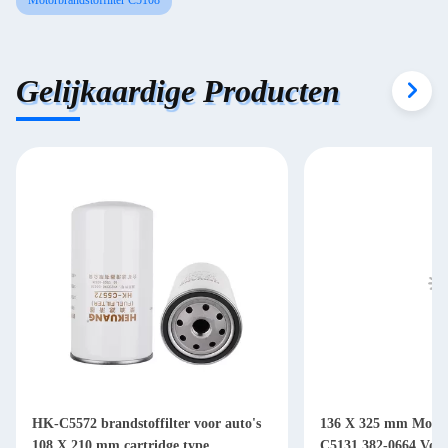
Motorbrandstoffilter C5108
Gelijkaardige Producten
HK-C5572 brandstoffilter voor auto's
136 X 325 mm Motorb
108 X 210 mm cartridge type
C5131 382-0664 Voor 