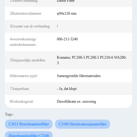
1Andere benaming:
Diesel Filter
2Buitendeursdiameter:
φ94x126 mm
3Grootte van de verbinding:
/
4overeenkomstige
600-211-5240
onderdeelnummer:
Komatsu: PC100-5 PC200-5 PC210-6 WA200-
5Toepasselijke modellen:
3
6filtermateria typel:
Samengestelde filtermaterialen
7Aanpasbaar:
- Ja, dat klopt.
8Gebruiksgeval:
Dieselfiltratie en -zuivering
Tags:
C5611 Motorbrandstoffilter
C5106 Dieselwaterseparatorfilter
Motorbrandstoffilter C5108