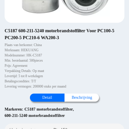
C5187 600-211-5240 motorbrandstoffilter Voor PC100-5
PC200-5 PC210-6 WA200-3
Plaats van herkomst: China
Merknaam: HEKUANG
Modelnummer: HK-C5187
Min. bestelaantal: 500pieces
Prijs: Agreement
Verpakking Details: Op maat
Levertijd: 5 tot 8 werkdagen
Betalingscondities: T/T
Levering vermogen: 200000 stuks per maand
Detail
Beschrijving
Markeren:
C5187 motorbrandstoffilter
,
600-211-5240 motorbrandstoffilter