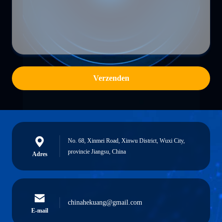
Verzenden
No. 68, Xinmei Road, Xinwu District, Wuxi City,
provincie Jiangsu, China
Adres
chinahekuang@gmail.com
E-mail