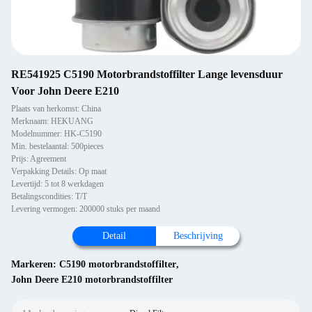
RE541925 C5190 Motorbrandstoffilter Lange levensduur
Voor John Deere E210
Plaats van herkomst: China
Merknaam: HEKUANG
Modelnummer: HK-C5190
Min. bestelaantal: 500pieces
Prijs: Agreement
Verpakking Details: Op maat
Levertijd: 5 tot 8 werkdagen
Betalingscondities: T/T
Levering vermogen: 200000 stuks per maand
Detail
Beschrijving
Markeren:
C5190 motorbrandstoffilter
,
John Deere E210 motorbrandstoffilter