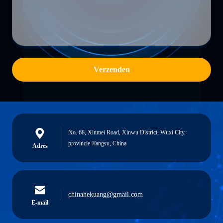
Verzenden
No. 68, Xinmei Road, Xinwu District, Wuxi City,
provincie Jiangsu, China
Adres
chinahekuang@gmail.com
E-mail