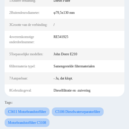
1Andere benaming:
Diesel Filter
2Buitendeursdiameter:
φ79,5x130 mm
3Grootte van de verbinding:
/
4overeenkomstige
RE541925
onderdeelnummer:
5Toepasselijke modellen:
John Deere E210
6filtermateria typel:
Samengestelde filtermaterialen
7Aanpasbaar:
- Ja, dat klopt.
8Gebruiksgeval:
Dieselfiltratie en -zuivering
Tags:
C5611 Motorbrandstoffilter
C5106 Dieselwaterseparatorfilter
Motorbrandstoffilter C5108