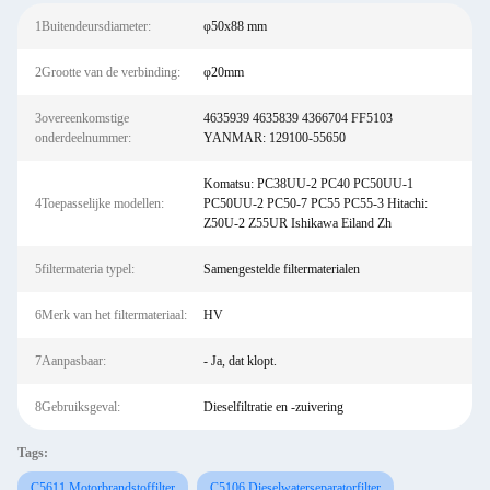
1Buitendeursdiameter:
φ50x88 mm
2Grootte van de verbinding:
φ20mm
3overeenkomstige
4635939 4635839 4366704 FF5103
onderdeelnummer:
YANMAR: 129100-55650
Komatsu: PC38UU-2 PC40 PC50UU-1
4Toepasselijke modellen:
PC50UU-2 PC50-7 PC55 PC55-3 Hitachi:
Z50U-2 Z55UR Ishikawa Eiland Zh
5filtermateria typel:
Samengestelde filtermaterialen
6Merk van het filtermateriaal:
HV
7Aanpasbaar:
- Ja, dat klopt.
8Gebruiksgeval:
Dieselfiltratie en -zuivering
Tags:
C5611 Motorbrandstoffilter
C5106 Dieselwaterseparatorfilter