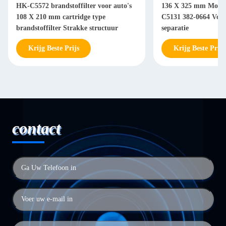
HK-C5572 brandstoffilter voor auto's
136 X 325 mm Motorb
108 X 210 mm cartridge type
C5131 382-0664 Voor 
brandstoffilter Strakke structuur
separatie
Krijg Beste Prijs
Krijg Beste Prijs
contact