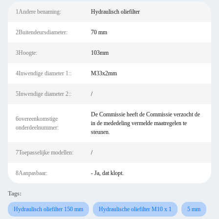
1Andere benaming:
Hydraulisch oliefilter
2Buitendeursdiameter:
70 mm
3Hoogte:
103mm
4Inwendige diameter 1::
M33x2mm
5Inwendige diameter 2::
/
De Commissie heeft de Commissie verzocht de
6overeenkomstige
in de mededeling vermelde maatregelen te
onderdeelnummer:
steunen.
7Toepasselijke modellen:
/
8Aanpasbaar:
- Ja, dat klopt.
Tags:
Hydraulisch oliefilter 150 mm
Hydraulische oliefilter M10 x 1
5 mm