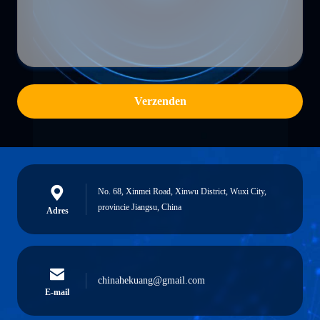
Verzenden
No. 68, Xinmei Road, Xinwu District, Wuxi City,
provincie Jiangsu, China
Adres
chinahekuang@gmail.com
E-mail