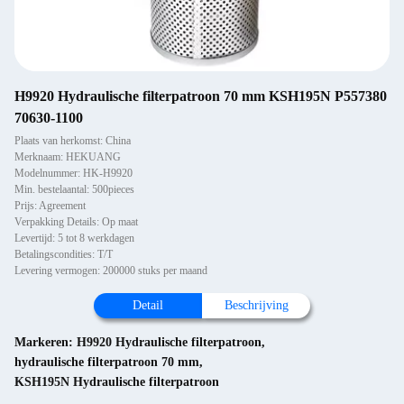
H9920 Hydraulische filterpatroon 70 mm KSH195N P557380
70630-1100
Plaats van herkomst: China
Merknaam: HEKUANG
Modelnummer: HK-H9920
Min. bestelaantal: 500pieces
Prijs: Agreement
Verpakking Details: Op maat
Levertijd: 5 tot 8 werkdagen
Betalingscondities: T/T
Levering vermogen: 200000 stuks per maand
Detail
Beschrijving
Markeren:
H9920 Hydraulische filterpatroon
,
hydraulische filterpatroon 70 mm
,
KSH195N Hydraulische filterpatroon