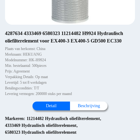
4287634 4333469 6580323 11214482 H9924 Hydraulisch
oliefilterelement voor EX400-3 EX400-5 GD500 EC330
Plaats van herkomst: China
Merknaam: HEKUANG
Modelnummer: HK-H9924
Min. bestelaantal: 500pieces
Prijs: Agreement
Verpakking Details: Op maat
Levertijd: 5 tot 8 werkdagen
Betalingscondities: T/T
Levering vermogen: 200000 stuks per maand
Detail
Beschrijving
Markeren:
11214482 Hydraulisch oliefilterelement
,
4333469 Hydraulisch oliefilterelement
,
6580323 Hydraulisch oliefilterelement