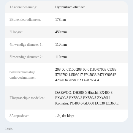
1Andere benaming:
Hydraulisch oliefilter
2Buitendeursdiameter:
178mm
3Hoogte:
450 mm
4Inwendige diameter 1::
110 mm
5Inwendige diameter 2::
110 mm
208-60-61150 208-60-61180 07063-01383
6overeenkomstige
5762792 14508017 FY-5038 2471Y9051P
onderdeelnummer:
4287634 76580323 4287634 4
DAEWOO: DH300-5 Hitachi: EX400-3
7Toepasselijke modellen:
EX400-5 EX550-3 EX550-5 ZX450H
Komatsu: PC400-6 GD500 EC330 EC360 E
8Aanpasbaar:
- Ja, dat klopt.
Tags: