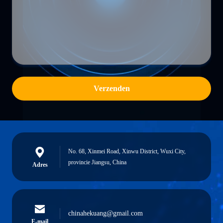
Verzenden
No. 68, Xinmei Road, Xinwu District, Wuxi City,
provincie Jiangsu, China
Adres
chinahekuang@gmail.com
E-mail