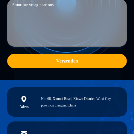
Verzenden
No. 68, Xinmei Road, Xinwu District, Wuxi City,
provincie Jiangsu, China
Adres