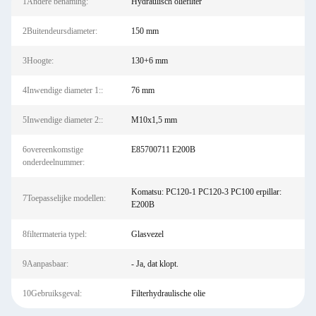
1Andere benaming:
Hydraulisch oliefilter
2Buitendeursdiameter:
150 mm
3Hoogte:
130+6 mm
4Inwendige diameter 1::
76 mm
5Inwendige diameter 2::
M10x1,5 mm
6overeenkomstige
E85700711 E200B
onderdeelnummer:
Komatsu: PC120-1 PC120-3 PC100 erpillar:
7Toepasselijke modellen:
E200B
8filtermateria typel:
Glasvezel
9Aanpasbaar:
- Ja, dat klopt.
10Gebruiksgeval:
Filterhydraulische olie