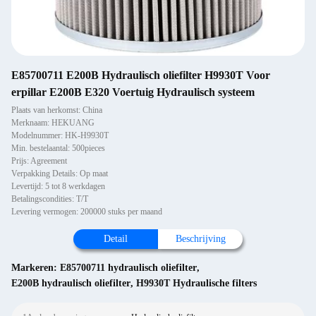
E85700711 E200B Hydraulisch oliefilter H9930T Voor
erpillar E200B E320 Voertuig Hydraulisch systeem
Plaats van herkomst: China
Merknaam: HEKUANG
Modelnummer: HK-H9930T
Min. bestelaantal: 500pieces
Prijs: Agreement
Verpakking Details: Op maat
Levertijd: 5 tot 8 werkdagen
Betalingscondities: T/T
Levering vermogen: 200000 stuks per maand
Detail
Beschrijving
Markeren:
E85700711 hydraulisch oliefilter
,
E200B hydraulisch oliefilter
,
H9930T Hydraulische filters