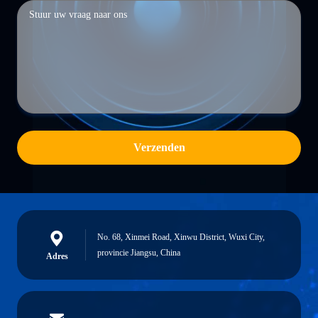
Verzenden
No. 68, Xinmei Road, Xinwu District, Wuxi City,
provincie Jiangsu, China
Adres