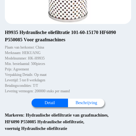
H9935 Hydraulische oliefiltratie 101-60-15170 HF6090
P550085 Voor graafmachines
Plaats van herkomst: China
Merknaam: HEKUANG
Modelnummer: HK-H9935
Min. bestelaantal: 500pieces
Prijs: Agreement
Verpakking Details: Op maat
Levertijd: 5 tot 8 werkdagen
Betalingscondities: T/T
Levering vermogen: 200000 stuks per maand
Detail
Beschrijving
Markeren:
Hydraulische oliefiltratie van graafmachines
,
HF6090 P550085 Hydraulische oliefiltratie
,
voertuig Hydraulische oliefiltratie