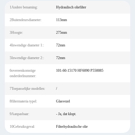
1Andere benaming:
Hydraulisch oliefilter
2Buitendeursdiameter:
113mm
3Hoogte:
275mm
4Inwendige diameter 1::
72mm
5Inwendige diameter 2::
72mm
6overeenkomstige
101-60-15170 HF6090 P550085
onderdeelnummer:
7Toepasselijke modellen:
/
8filtermateria typel:
Glasvezel
9Aanpasbaar:
- Ja, dat klopt.
10Gebruiksgeval:
Filterhydraulische olie