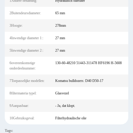
1Andere benaming:
Hydraulisch oliefilter
2Buitendeursdiameter:
65 mm
3Hoogte:
278mm
4Inwendige diameter 1::
27 mm
5Inwendige diameter 2::
27 mm
6overeenkomstige
130-60-48210 51443-311478 HF6196 H-5608
onderdeelnummer:
7Toepasselijke modellen:
Komatsu bulldozers: D40 D50-17
8filtermateria typel:
Glasvezel
9Aanpasbaar:
- Ja, dat klopt.
10Gebruiksgeval:
Filterhydraulische olie
Tags: