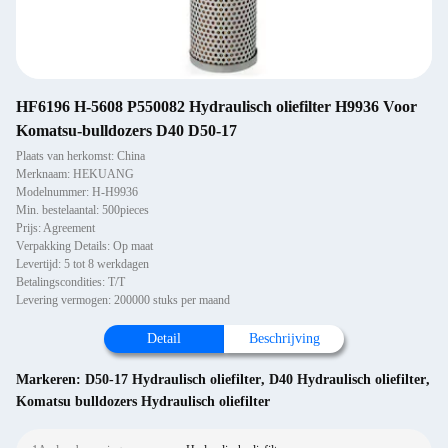
HF6196 H-5608 P550082 Hydraulisch oliefilter H9936 Voor
Komatsu-bulldozers D40 D50-17
Plaats van herkomst: China
Merknaam: HEKUANG
Modelnummer: H-H9936
Min. bestelaantal: 500pieces
Prijs: Agreement
Verpakking Details: Op maat
Levertijd: 5 tot 8 werkdagen
Betalingscondities: T/T
Levering vermogen: 200000 stuks per maand
Detail
Beschrijving
Markeren:
D50-17 Hydraulisch oliefilter
,
D40 Hydraulisch oliefilter
,
Komatsu bulldozers Hydraulisch oliefilter