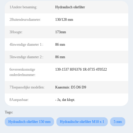
1Andere benaming:
Hydraulisch oliefilter
2Buitendeursdiameter:
130/128 mm
3Hoogte:
173mm
4Inwendige diameter 1::
86 mm
5Inwendige diameter 2::
86 mm
6overeenkomstige
139-1537 HF6376 1R-0735 4T0522
onderdeelnummer:
7Toepasselijke modellen:
Kaasmuis: D5 D6 D9
8Aanpasbaar:
- Ja, dat klopt.
Tags:
Hydraulisch oliefilter 150 mm
Hydraulische oliefilter M10 x 1
5 mm