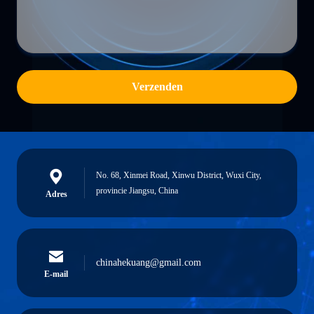
Verzenden
No. 68, Xinmei Road, Xinwu District, Wuxi City,
provincie Jiangsu, China
Adres
chinahekuang@gmail.com
E-mail