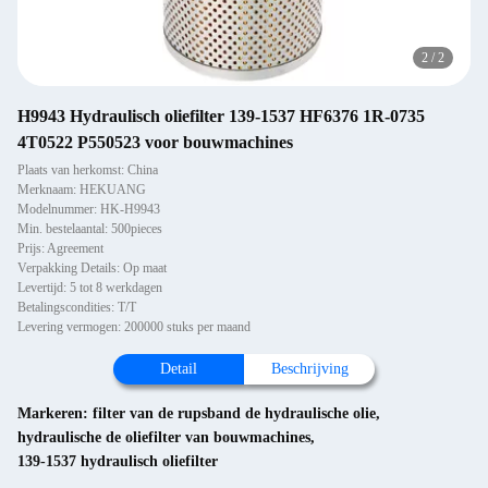
2
/
2
H9943 Hydraulisch oliefilter 139-1537 HF6376 1R-0735
4T0522 P550523 voor bouwmachines
Plaats van herkomst: China
Merknaam: HEKUANG
Modelnummer: HK-H9943
Min. bestelaantal: 500pieces
Prijs: Agreement
Verpakking Details: Op maat
Levertijd: 5 tot 8 werkdagen
Betalingscondities: T/T
Levering vermogen: 200000 stuks per maand
Detail
Beschrijving
Markeren:
filter van de rupsband de hydraulische olie
,
hydraulische de oliefilter van bouwmachines
,
139-1537 hydraulisch oliefilter