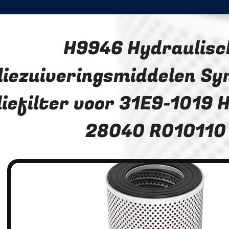
H9946 Hydraulisc
liezuiveringsmiddelen Sy
liefilter voor 31E9-1019
28040 R010110