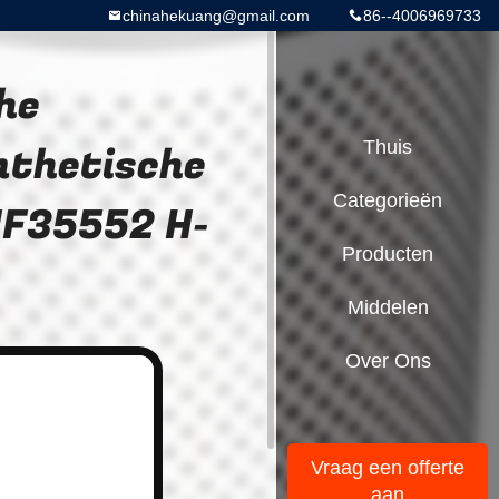
chinahekuang@gmail.com
86--4006969733
he
nthetische
Thuis
Categorieën
 HF35552 H-
Producten
Middelen
Over Ons
Vraag een offerte
aan