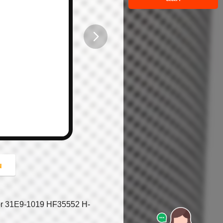
button
u
voor 31E9-1019 HF35552 H-