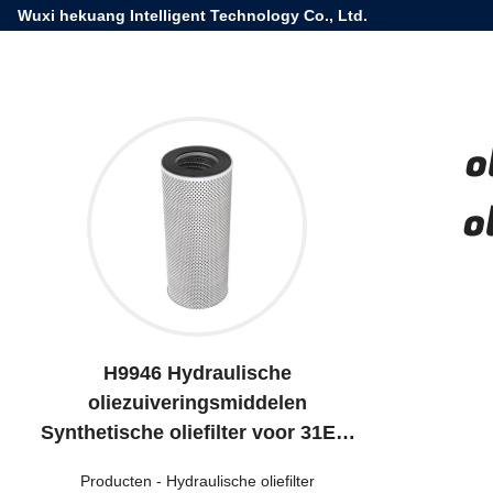
Wuxi hekuang Intelligent Technology Co., Ltd.
o
o
H9946 Hydraulische
oliezuiveringsmiddelen
Synthetische oliefilter voor 31E9-
1019 HF35552 H-28040 R010110
Producten
-
Hydraulische oliefilter