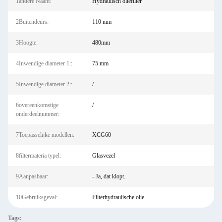
1andere Naam:
Hydraulisch oliefilter
2Buitendeurs:
110 mm
3Hoogte:
480mm
4Inwendige diameter 1::
75 mm
5Inwendige diameter 2::
/
6overeenkomstige
/
onderdeelnummer:
7Toepasselijke modellen:
XCG60
8filtermateria typel:
Glasvezel
9Aanpasbaar:
- Ja, dat klopt.
10Gebruiksgeval:
Filterhydraulische olie
Tags: