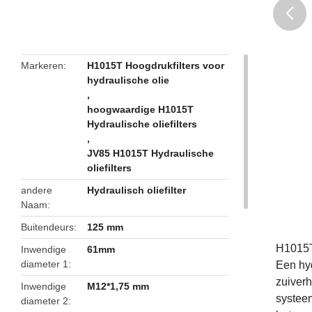
butto
Markeren
H1015T Hoogdrukfilters voor
hydraulische olie
,
hoogwaardige H1015T
Hydraulische oliefilters
,
JV85 H1015T Hydraulische
oliefilters
andere
Hydraulisch oliefilter
Naam
Buitendeurs
125 mm
H1015T 
Inwendige
61mm
diameter 1
Een hyd
zuiverh
Inwendige
M12*1,75 mm
systeem
diameter 2