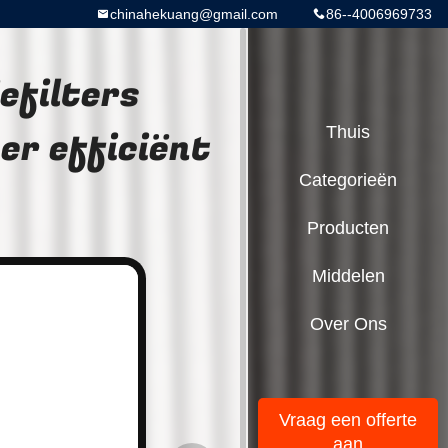
chinahekuang@gmail.com
86--4006969733
efilters
er efficiënt
Thuis
Categorieën
Producten
Middelen
Over Ons
Vraag een offerte
aan