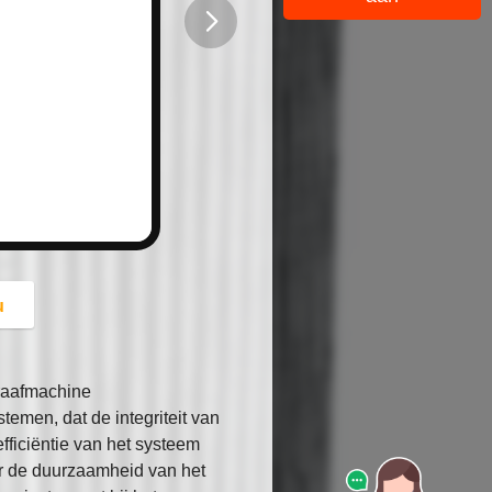
button
u
graafmachine
stemen, dat de integriteit van
fficiëntie van het systeem
or de duurzaamheid van het