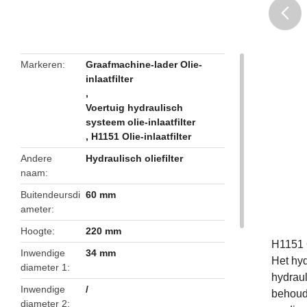
butto
Markeren
Graafmachine-lader Olie-
inlaatfilter
,
Voertuig hydraulisch
systeem olie-inlaatfilter
,
H1151 Olie-inlaatfilter
Andere
Hydraulisch oliefilter
naam
Buitendeursdi
60 mm
ameter
Hoogte
220 mm
H1151 O
Inwendige
34 mm
Het hyd
diameter 1
hydraul
Inwendige
/
behoude
diameter 2