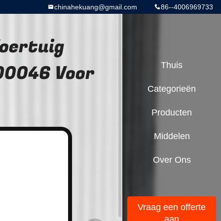
chinahekuang@gmail.com
86--4006969733
Voertuig
00046 Voor
Thuis
Categorieën
Producten
Middelen
Over Ons
Vraag een offerte
aan