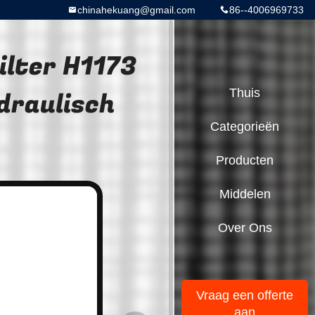
chinahekuang@gmail.com
86--4006969733
ilter H1173
draulisch
Thuis
Categorieën
Producten
Middelen
Over Ons
Vraag een offerte
aan