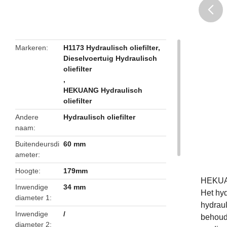
butto
Markeren
H1173 Hydraulisch oliefilter
,
Dieselvoertuig Hydraulisch
oliefilter
,
HEKUANG Hydraulisch
oliefilter
Andere
Hydraulisch oliefilter
naam
Buitendeursdi
60 mm
ameter
Hoogte
179mm
HEKUAN
Inwendige
34 mm
Het hyd
diameter 1
hydraul
Inwendige
/
behoude
diameter 2