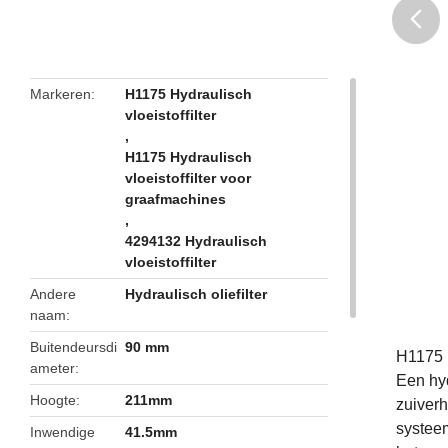
butto
Markeren
H1175 Hydraulisch
vloeistoffilter
,
H1175 Hydraulisch
vloeistoffilter voor
graafmachines
,
4294132 Hydraulisch
vloeistoffilter
Andere
Hydraulisch oliefilter
naam
Buitendeursdi
90 mm
H1175 
ameter
Een hyd
Hoogte
211mm
zuiverh
systeem
Inwendige
41.5mm