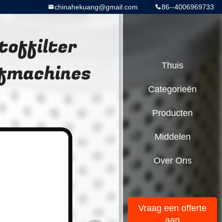
chinahekuang@gmail.com
86--4006969733
toffilter
afmachines
Thuis
Categorieën
Producten
Middelen
Over Ons
Vraag een offerte
aan