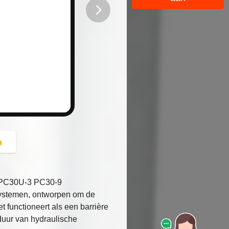
button
u
1 PC30U-3 PC30-9
 systemen, ontworpen om de
t functioneert als een barrière
duur van hydraulische