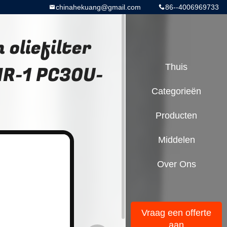
chinahekuang@gmail.com
86--4006969733
oliefilter
R-1 PC30U-
Thuis
Categorieën
Producten
Middelen
Over Ons
Vraag een offerte
aan